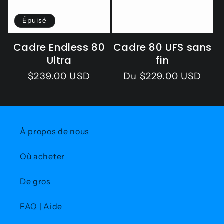
o
Épuisé
n
Cadre Endless 80
Cadre 80 UFS sans
:
Ultra
fin
Prix
$239.00 USD
Prix
Du $229.00 USD
habituel
habituel
À propos de nous
Où acheter
De gros
FAQ | Aide