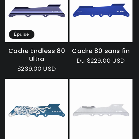
o
n
:
Épuisé
Cadre Endless 80
Cadre 80 sans fin
Ultra
Prix
Du $229.00 USD
Prix
$239.00 USD
habituel
habituel