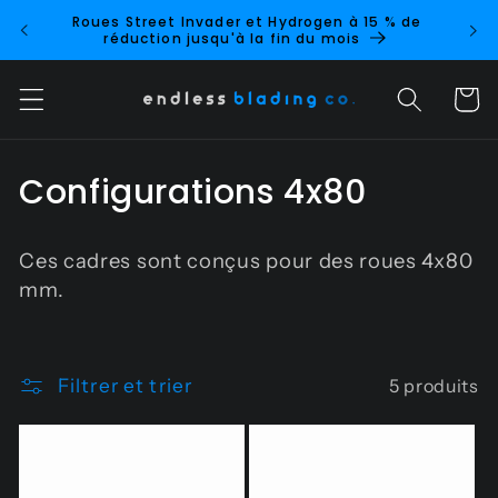
et
Roues Street Invader et Hydrogen à 15 % de
Nouv
passer
réduction jusqu'à la fin du mois
au
contenu
Panier
C
Configurations 4x80
o
Ces cadres sont conçus pour des roues 4x80
l
mm.
l
e
Filtrer et trier
5 produits
c
t
i