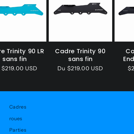
e Trinity 90 LR
Cadre Trinity 90
Ca
sans fin
sans fin
End
ix
 $219.00 USD
Prix
Du $219.00 USD
Pr
$
bituel
habituel
ha
Cadres
roues
Parties