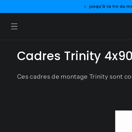
et
ction jusqu'à la fin du mois
passer
au
contenu
C
Cadres Trinity 4x9
o
Ces cadres de montage Trinity sont c
l
l
e